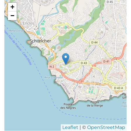
+
−
Leaflet
| ©
OpenStreetMap