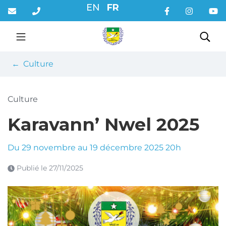
Gestion des traceurs
Aller
EN
FR
au
contenu
Rec
Culture
Culture
Karavann’ Nwel 2025
Du
29
novembre
au
19
décembre
2025
20h
Publié le
27/11/2025