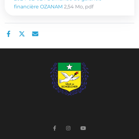
financière OZANAM
2,54
Mo
, pdf