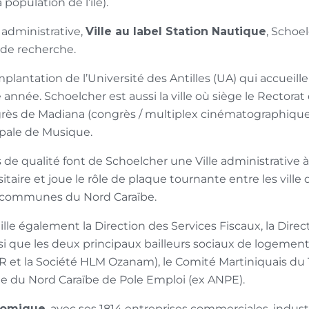
 population de l’île).
, administrative,
Ville au label Station Nautique
, Schoe
t de recherche.
d’implantation de l’Université des Antilles (UA) qui accueil
nnée. Schoelcher est aussi la ville où siège le Rectorat 
grès de Madiana (congrès / multiplex cinématographique 
pale de Musique.
e qualité font de Schoelcher une Ville administrative à
sitaire et joue le rôle de plaque tournante entre les ville
s communes du Nord Caraïbe.
lle également la Direction des Services Fiscaux, la Direc
i que les deux principaux bailleurs sociaux de logement
 et la Société HLM Ozanam), le Comité Martiniquais du 
ne du Nord Caraïbe de Pole Emploi (ex ANPE).
onomique
, avec ses 1814 entreprises commerciales, industr