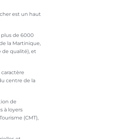
lcher est un haut
le plus de 6000
de la Martinique,
de qualité), et
 caractère
 du centre de la
tion de
s à loyers
Tourisme (CMT),
ielles et