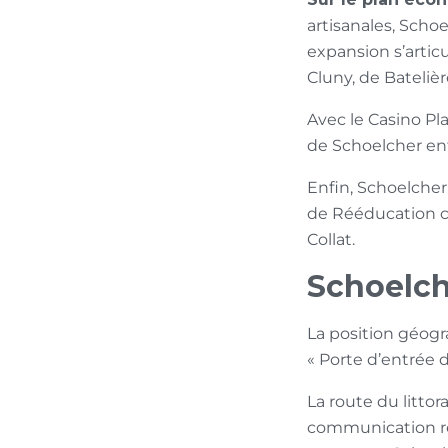
artisanales, Scho
expansion s’artic
Cluny, de Batelière
Avec le Casino Pla
de Schoelcher ent
Enfin, Schoelcher
de Rééducation ca
Collat.
Schoelch
La position géogra
« Porte d’entrée 
La route du litto
communication re