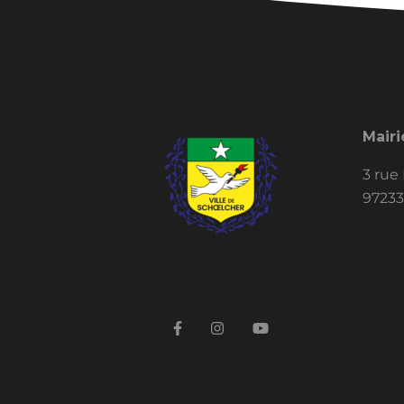
Mairi
3 rue
97233