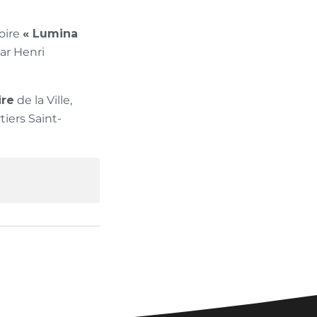
oire
« Lumina
par Henri
ire
de la Ville,
iers Saint-