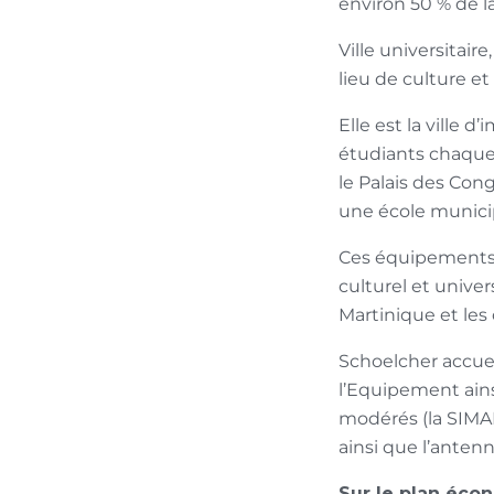
environ 50 % de la
Ville universitaire
lieu de culture e
Elle est la ville 
étudiants chaque a
le Palais des Con
une école munici
Ces équipements d
culturel et univer
Martinique et le
Schoelcher accuei
l’Equipement ains
modérés (la SIMAR
ainsi que l’anten
Sur le plan éc