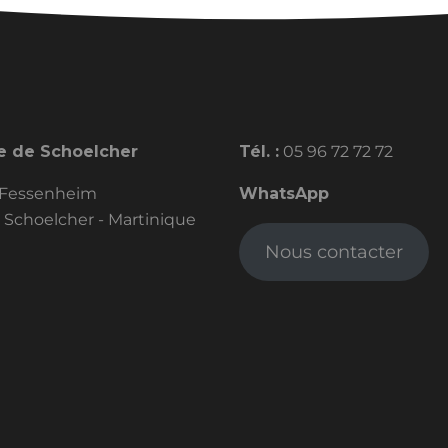
e de Schoelcher
Tél. :
05 96 72 72 72
 Fessenheim
WhatsApp
 Schoelcher - Martinique
Nous contacter