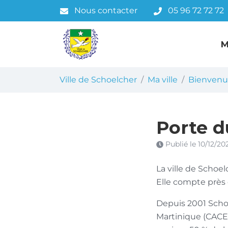
Gestion des traceurs
Aller
Nous contacter
05 96 72 72 72
au
contenu
M
Ville de Schoelcher
Ma ville
Bienvenu
Porte d
Publié le
10/12/20
La ville de Schoel
Elle compte près 
Depuis 2001 Scho
Martinique (CACEM