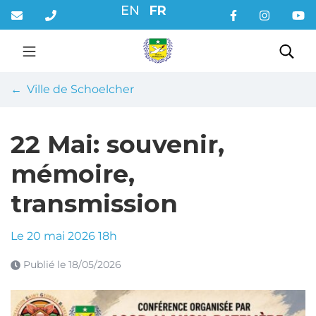
Gestion des traceurs
Aller
EN
FR
au
contenu
Rec
Ville de Schoelcher
22 Mai: souvenir,
mémoire,
transmission
Le
20
mai
2026
18h
Publié le
18/05/2026